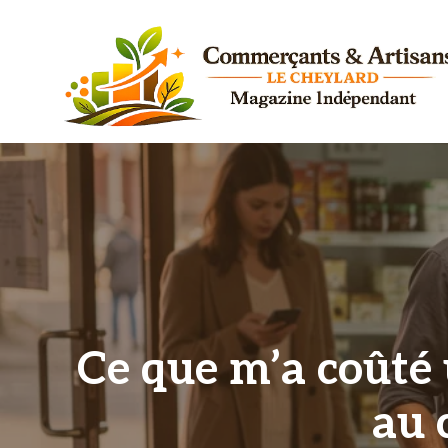
Aller
au
contenu
Ce que m’a coûté 
au 