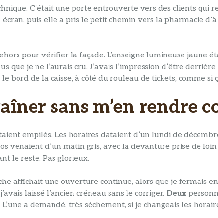
 technique. C’était une porte entrouverte vers des clients qu
écran, puis elle a pris le petit chemin vers la pharmacie d’à 
e dehors pour vérifier la façade. L’enseigne lumineuse jaune éta
que je ne l’aurais cru. J’avais l’impression d’être derrière u
e bord de la caisse, à côté du rouleau de tickets, comme si ç
 traîner sans m’en rendre 
s’étaient empilés. Les horaires dataient d’un lundi de décembr
os venaient d’un matin gris, avec la devanture prise de loin e
nt le reste. Pas glorieux.
a fiche affichait une ouverture continue, alors que je fermai
 j’avais laissé l’ancien créneau sans le corriger.
Deux
personne
r. L’une a demandé, très sèchement, si je changeais les horair