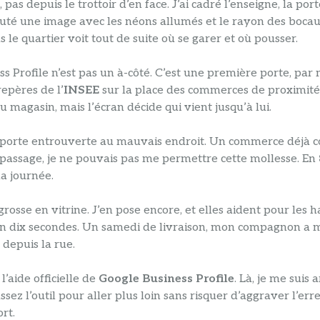
pas depuis le trottoir d’en face. J’ai cadré l’enseigne, la po
i ajouté une image avec les néons allumés et le rayon des boc
 le quartier voit tout de suite où se garer et où pousser.
ess Profile n’est pas un à-côté. C’est une première porte, pa
repères de l’
INSEE
sur la place des commerces de proximité 
u magasin, mais l’écran décide qui vient jusqu’à lui.
 la porte entrouverte au mauvais endroit. Un commerce déjà c
 passage, je ne pouvais pas me permettre cette mollesse. En
la journée.
grosse en vitrine. J’en pose encore, et elles aident pour les
en dix secondes. Un samedi de livraison, mon compagnon a 
depuis la rue.
l’aide officielle de
Google Business Profile
. Là, je me suis 
z l’outil pour aller plus loin sans risquer d’aggraver l’erreur
rt.