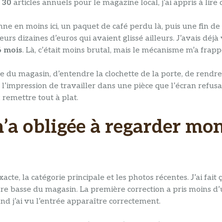
s
30
articles annuels pour le magazine local, j’ai appris à lire
nne en moins ici, un paquet de café perdu là, puis une fin d
ieurs dizaines d’euros qui avaient glissé ailleurs. J’avais 
6 mois
. Là, c’était moins brutal, mais le mécanisme m’a frapp
ue du magasin, d’entendre la clochette de la porte, de rendr
is l’impression de travailler dans une pièce que l’écran refus
: remettre tout à plat.
 m’a obligée à regarder m
acte, la catégorie principale et les photos récentes. J’ai fai
lumière basse du magasin. La première correction a pris moins 
quand j’ai vu l’entrée apparaître correctement.