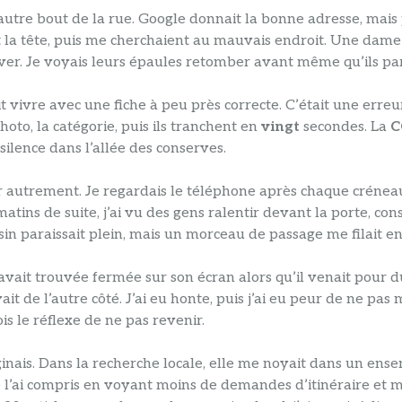
l’autre bout de la rue. Google donnait la bonne adresse, mais
t la tête, puis me cherchaient au mauvais endroit. Une dame m
ver. Je voyais leurs épaules retomber avant même qu’ils par
t vivre avec une fiche à peu près correcte. C’était une erreu
hoto, la catégorie, puis ils tranchent en
vingt
secondes. La
C
silence dans l’allée des conserves.
autrement. Je regardais le téléphone après chaque créneau ch
atins de suite, j’ai vu des gens ralentir devant la porte, cons
n paraissait plein, mais un morceau de passage me filait ent
’avait trouvée fermée sur son écran alors qu’il venait pour du 
ait de l’autre côté. J’ai eu honte, puis j’ai eu peur de ne 
is le réflexe de ne pas revenir.
inais. Dans la recherche locale, elle me noyait dans un ense
e l’ai compris en voyant moins de demandes d’itinéraire et m