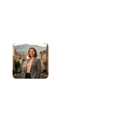
Clara Veyrier
Clara Veyrier publie sur le magazine
Commerçants & Artisans Le Cheylard des
contenus consacrés aux commerces, aux
artisans, aux services de proximité et aux
initiatives locales. Son approche repose sur la
clarté, la structuration des informations et la