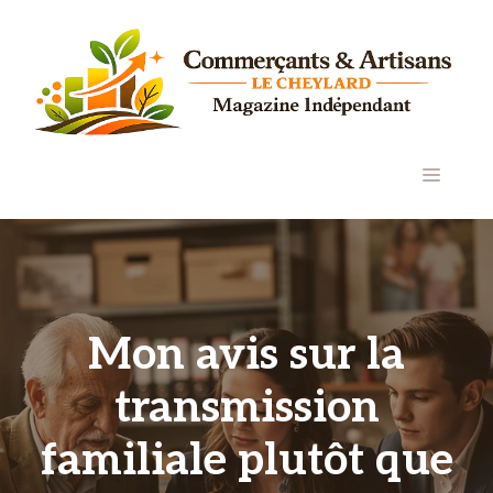
Aller
au
contenu
MENU
Mon avis sur la
transmission
familiale plutôt que