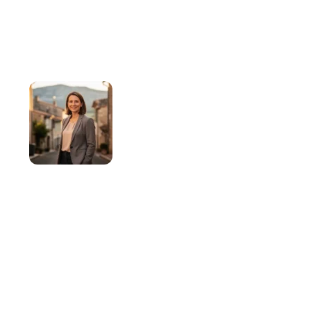
Clara Veyrier
Clara Veyrier publie sur le magazine
Commerçants & Artisans Le Cheylard des
contenus consacrés aux commerces, aux
artisans, aux services de proximité et aux
initiatives locales. Son approche repose sur la
clarté, la structuration des informations et la
volonté d’aider les lecteurs à mieux comprendre